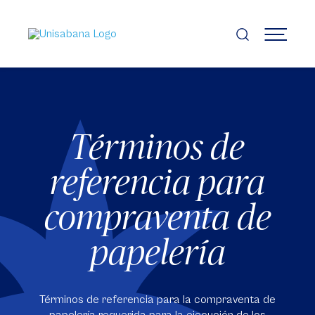
Pasar
al
contenido
MENÚ
principal
Términos de
referencia para
compraventa de
papelería
Términos de referencia para la compraventa de