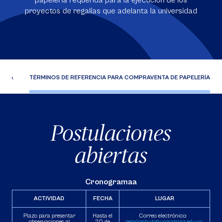
papelería requerida para la ejecución de los
proyectos de regalías que adelanta la universidad
OGÍA
TÉRMINOS DE REFERENCIA PARA COMPRAVENTA DE PAPELERÍA
Postulaciones
abiertas
Cronogramaa
ACTIVIDAD
FECHA
LUGAR
Plazo para presentar
Hasta el
Correo electrónico:
observaciones al
20 de
regaliashub@unisabana.edu.co