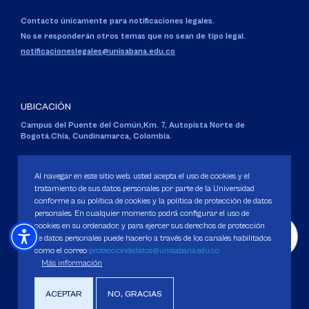
Contacto únicamente para notificaciones legales.
No se responderán otros temas que no sean de tipo legal.
notificacioneslegales@unisabana.edu.co
UBICACIÓN
Campus del Puente del Común,
Km. 7, Autopista Norte de
Bogotá.
Chía, Cundinamarca, Colombia.
Código SNIES 1711
Personería Jurídica:
Resolución 130 del 14 de enero de 1980
.
Al navegar en este sitio web, usted acepta el uso de cookies y el
Ministerio de Educación Nacional.
tratamiento de sus datos personales por parte de la Universidad
conforme a su política de cookies y la política de protección de datos
personales. En cualquier momento podrá configurar el uso de
cookies en su ordenador, y para ejercer sus derechos de protección
de datos personales puede hacerlo a través de los canales habilitados
como el correo
protecciondedatos@unisabana.edu.co
Política de Protección de datos
Más información
Política de Cookies
Derechos Pecuniarios
ACEPTAR
NO, GRACIAS