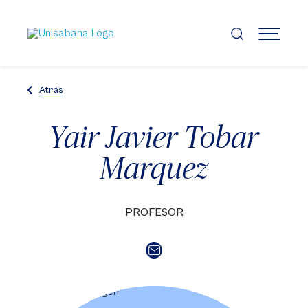
Pasar
al
contenido
MENÚ
principal
Atrás
Yair Javier Tobar
Marquez
PROFESOR