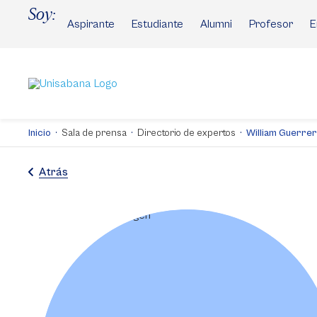
Pasar
Soy:
al
Aspirante
Estudiante
Alumni
Profesor
E
contenido
principal
Inicio
Sala de prensa
Directorio de expertos
William Guerre
Atrás