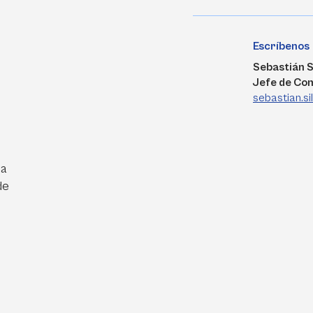
Escríbenos
Sebastián S
Jefe de Co
sebastian.s
ra
de
e