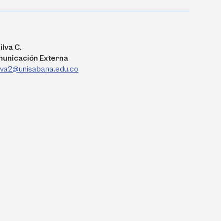
ilva C.
municación Externa
ilva2@unisabana.edu.co