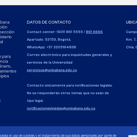
Sabana
DATOS DE CONTACTO
UBIC
ción
spección
Contact center: (601) 861 5555
/
861 6666
Campu
isterio
Apartado: 53753, Bogotá.
Km. 7,
al
WhatsApp: +57 3205164838
Chía,
Correo electrónico para inquietudes generales y
n para
encia
servicios de la Universidad
énero,
servicious@unisabana.edu.co
tamientos
cipios
Contacto únicamente para notificaciones legales.
No se responderán otros temas que no sean de
:
tipo legal.
notificacioneslegales@unisabana.edu.co
acepta el uso de cookies y el tratamiento de sus datos personales por parte de