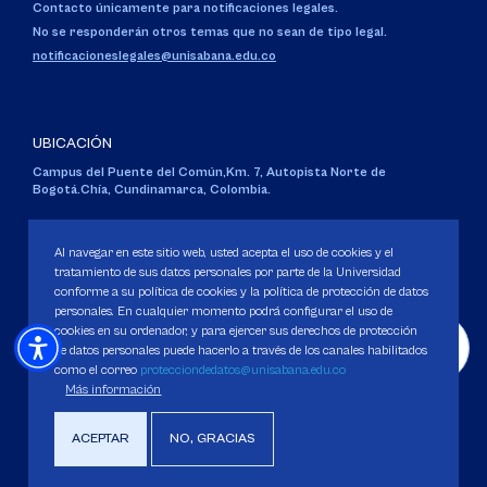
Contacto únicamente para notificaciones legales.
No se responderán otros temas que no sean de tipo legal.
notificacioneslegales@unisabana.edu.co
UBICACIÓN
Campus del Puente del Común,
Km. 7, Autopista Norte de
Bogotá.
Chía, Cundinamarca, Colombia.
Código SNIES 1711
Personería Jurídica:
Resolución 130 del 14 de enero de 1980
.
Al navegar en este sitio web, usted acepta el uso de cookies y el
Ministerio de Educación Nacional.
tratamiento de sus datos personales por parte de la Universidad
conforme a su política de cookies y la política de protección de datos
personales. En cualquier momento podrá configurar el uso de
cookies en su ordenador, y para ejercer sus derechos de protección
de datos personales puede hacerlo a través de los canales habilitados
como el correo
protecciondedatos@unisabana.edu.co
Política de Protección de datos
Más información
Política de Cookies
Derechos Pecuniarios
ACEPTAR
NO, GRACIAS
Copyright 2025 Universidad de La Sabana. Todos los derechos Reservados.