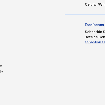
Celular/Wh
Escríbenos
Sebastián S
Jefe de Co
sebastian.s
ra
de
e