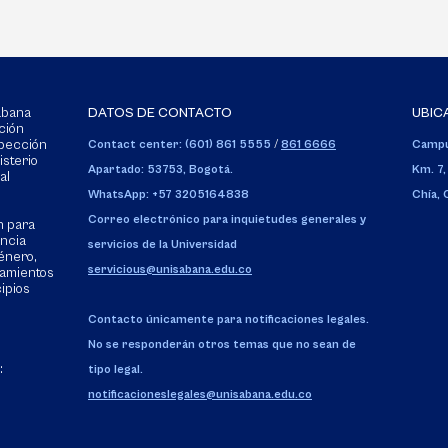
Sabana
DATOS DE CONTACTO
UBIC
ción
spección
Contact center: (601) 861 5555
/
861 6666
Campu
isterio
Apartado: 53753, Bogotá.
Km. 7,
al
WhatsApp: +57 3205164838
Chía,
Correo electrónico para inquietudes generales y
n para
encia
servicios de la Universidad
énero,
servicious@unisabana.edu.co
tamientos
cipios
Contacto únicamente para notificaciones legales.
No se responderán otros temas que no sean de
:
tipo legal.
notificacioneslegales@unisabana.edu.co