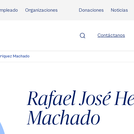
mpleado
Organizaciones
Donaciones
Noticias
Contáctanos
nríquez Machado
Rafael José H
Machado