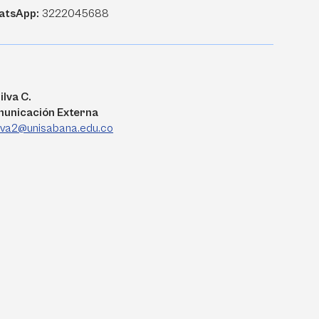
atsApp:
3222045688
ilva C.
municación Externa
ilva2@unisabana.edu.co