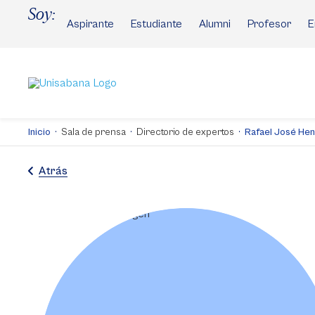
Pasar
Soy:
al
Aspirante
Estudiante
Alumni
Profesor
E
contenido
principal
Inicio
Sala de prensa
Directorio de expertos
Rafael José He
Atrás