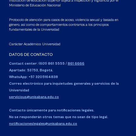
Institución de educación superior sujeta a inspección y vigilancia por el
Ministerio de Educación Nacional
Protocolo de atención para casos de acoso, violencia sexual y basada en
género, así como de comportamientos contrarios a los principios
fundamentales de la Universidad
Carácter Académico: Universidad
DATOS DE CONTACTO
Contact center: (601) 861 5555
/
861 6666
Apartado: 53753, Bogotá.
WhatsApp: +57 3205164838
Correo electrónico para inquietudes generales y servicios de la
Universidad
servicious@unisabana.edu.co
Contacto únicamente para notificaciones legales.
No se responderán otros temas que no sean de tipo legal.
notificacioneslegales@unisabana.edu.co