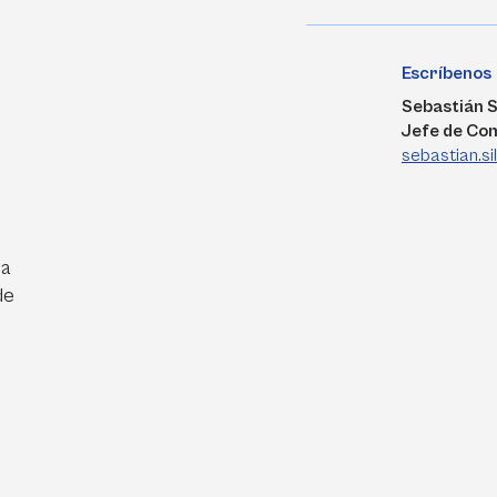
Escríbenos
Sebastián S
Jefe de Co
sebastian.s
ra
de
e