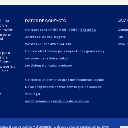
Sabana
DATOS DE CONTACTO
UBIC
ción
spección
Contact center: (601) 861 5555
/
861 6666
Campu
isterio
Apartado: 53753, Bogotá.
Km. 7,
al
WhatsApp: +57 3205164838
Chía,
Correo electrónico para inquietudes generales y
n para
encia
servicios de la Universidad
énero,
servicious@unisabana.edu.co
tamientos
cipios
Contacto únicamente para notificaciones legales.
No se responderán otros temas que no sean de
:
tipo legal.
notificacioneslegales@unisabana.edu.co
acepta el uso de cookies y el tratamiento de sus datos personales por parte de