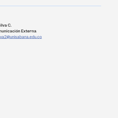
ilva C.
municación Externa
ilva2@unisabana.edu.co