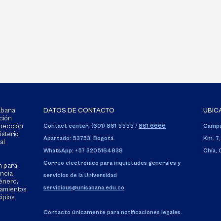
Sabana
DATOS DE CONTACTO
UBIC
ción
spección
Contact center: (601) 861 5555
/
861 6666
Campu
isterio
Apartado: 53753, Bogotá.
Km. 7,
al
WhatsApp: +57 3205164838
Chía,
Correo electrónico para inquietudes generales y
n para
encia
servicios de la Universidad
énero,
servicious@unisabana.edu.co
tamientos
cipios
Contacto únicamente para notificaciones legales.