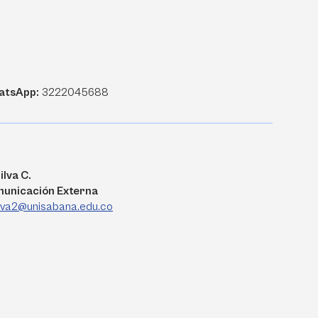
atsApp:
3222045688
ilva C.
municación Externa
ilva2@unisabana.edu.co