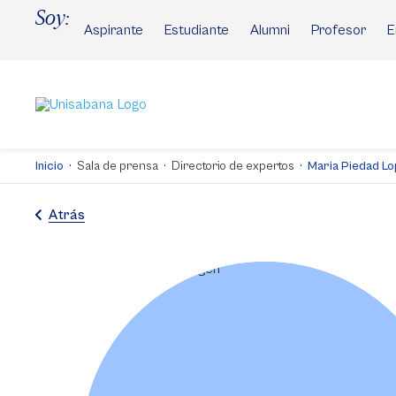
Pasar
Soy:
al
Aspirante
Estudiante
Alumni
Profesor
E
contenido
principal
Inicio
Sala de prensa
Directorio de expertos
Maria Piedad L
Atrás