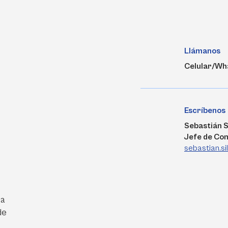
Llámanos
Celular/Wh
Escríbenos
Sebastián S
Jefe de Co
sebastian.s
ra
de
e