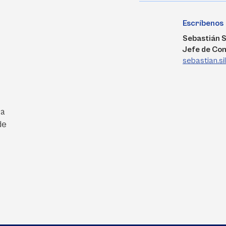
Escríbenos
Sebastián S
Jefe de Co
sebastian.s
ra
de
e