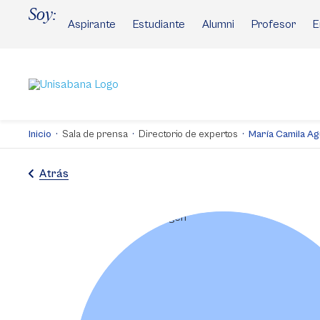
Pasar
Soy:
al
Aspirante
Estudiante
Alumni
Profesor
E
contenido
principal
Inicio
Sala de prensa
Directorio de expertos
María Camila Agu
Atrás