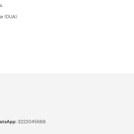
a.
je (DUA).
atsApp:
3222045688