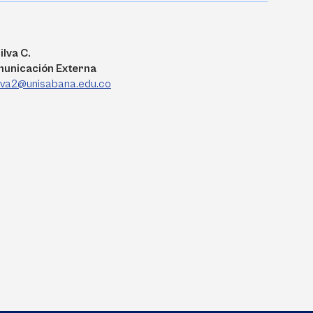
ilva C.
municación Externa
ilva2@unisabana.edu.co