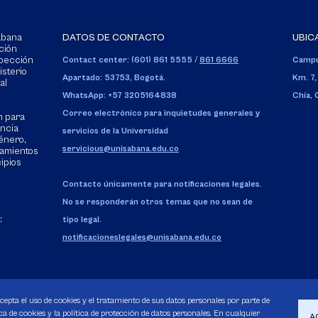
Sabana
DATOS DE CONTACTO
UBIC
ción
spección
Contact center: (601) 861 5555
/
861 6666
Campu
isterio
Apartado: 53753, Bogotá.
Km. 7,
al
WhatsApp: +57 3205164838
Chía,
Correo electrónico para inquietudes generales y
n para
encia
servicios de la Universidad
énero,
servicious@unisabana.edu.co
tamientos
cipios
Contacto únicamente para notificaciones legales.
No se responderán otros temas que no sean de
:
tipo legal.
notificacioneslegales@unisabana.edu.co
acepta el uso de cookies y el tratamiento de sus datos personales por parte de
a de cookies y la política de protección de datos personales. En cualquier
A