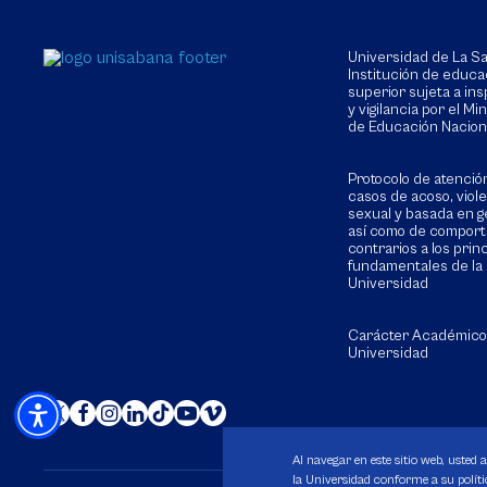
Universidad de La 
Institución de educa
superior sujeta a in
y vigilancia por el Min
de Educación Nacion
Protocolo de atenció
casos de acoso, viol
sexual y basada en g
así como de compor
contrarios a los prin
fundamentales de la
Universidad
Carácter Académico
Universidad
Al navegar en este sitio web, usted 
la Universidad conforme a su polític