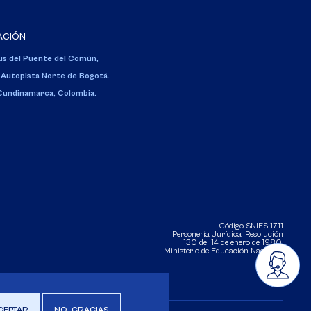
ACIÓN
s del Puente del Común,
 Autopista Norte de Bogotá.
 Cundinamarca, Colombia.
Código SNIES 1711
Personería Jurídica:
Resolución
130 del 14 de enero de 1980
.
Ministerio de Educación Nacional.
CEPTAR
NO, GRACIAS