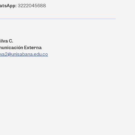
atsApp:
3222045688
ilva C.
municación Externa
ilva2@unisabana.edu.co