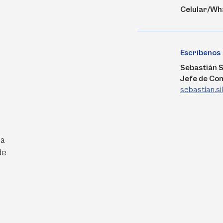
Celular/Wh
Escríbenos
Sebastián S
Jefe de Co
sebastian.s
ra
de
e