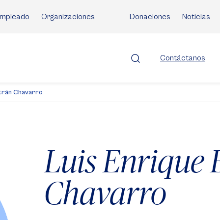
mpleado
Organizaciones
Donaciones
Noticias
Contáctanos
ltrán Chavarro
Luis Enrique 
Chavarro