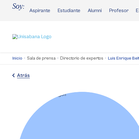
Pasar
Soy:
al
Aspirante
Estudiante
Alumni
Profesor
E
contenido
principal
Inicio
Sala de prensa
Directorio de expertos
Luis Enrique Be
Atrás