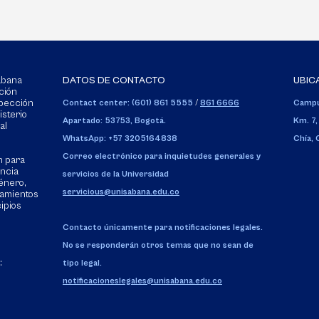
Sabana
DATOS DE CONTACTO
UBIC
ción
spección
Contact center: (601) 861 5555
/
861 6666
Campu
isterio
Apartado: 53753, Bogotá.
Km. 7,
al
WhatsApp: +57 3205164838
Chía,
Correo electrónico para inquietudes generales y
n para
encia
servicios de la Universidad
énero,
servicious@unisabana.edu.co
tamientos
cipios
Contacto únicamente para notificaciones legales.
No se responderán otros temas que no sean de
:
tipo legal.
notificacioneslegales@unisabana.edu.co