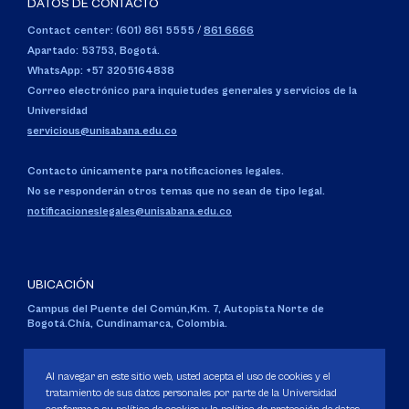
DATOS DE CONTACTO
Contact center: (601) 861 5555
/
861 6666
Apartado: 53753, Bogotá.
WhatsApp: +57 3205164838
Correo electrónico para inquietudes generales y servicios de la
Universidad
servicious@unisabana.edu.co
Contacto únicamente para notificaciones legales.
No se responderán otros temas que no sean de tipo legal.
notificacioneslegales@unisabana.edu.co
UBICACIÓN
Campus del Puente del Común,
Km. 7, Autopista Norte de
Bogotá.
Chía, Cundinamarca, Colombia.
Código SNIES 1711
Personería Jurídica:
Resolución 130 del 14 de enero de 1980
.
Al navegar en este sitio web, usted acepta el uso de cookies y el
Ministerio de Educación Nacional.
tratamiento de sus datos personales por parte de la Universidad