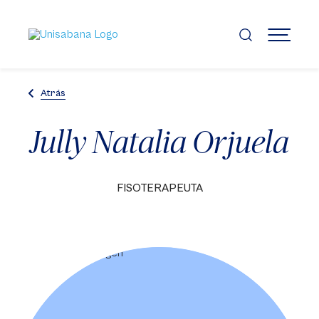
Pasar
al
contenido
MENÚ
principal
Atrás
Jully Natalia Orjuela
FISOTERAPEUTA