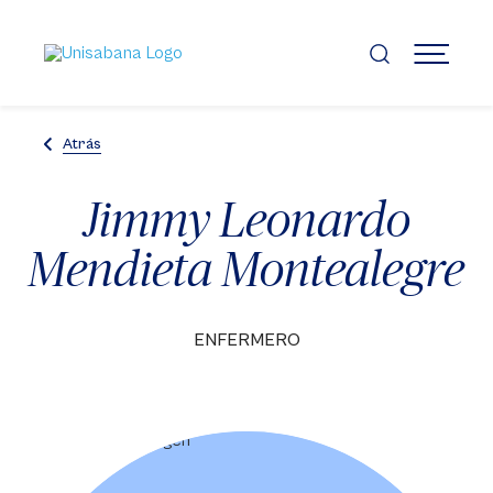
Pasar
al
contenido
MENÚ
principal
Atrás
Jimmy Leonardo
Mendieta Montealegre
ENFERMERO