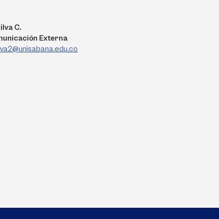
ilva C.
municación Externa
ilva2@unisabana.edu.co