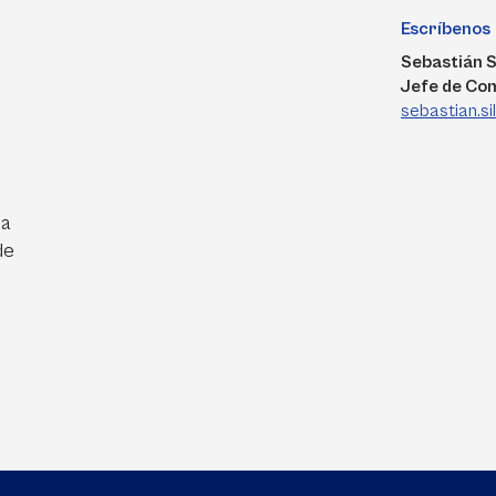
Escríbenos
Sebastián S
Jefe de Co
sebastian.s
ra
de
e