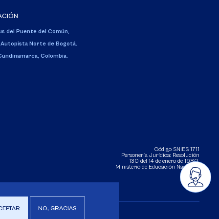
ACIÓN
s del Puente del Común,
 Autopista Norte de Bogotá.
 Cundinamarca, Colombia.
Código SNIES 1711
Personería Jurídica:
Resolución
130 del 14 de enero de 1980
.
Ministerio de Educación Nacional.
CEPTAR
NO, GRACIAS