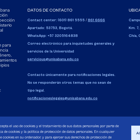
Sabana
DATOS DE CONTACTO
UBIC
ción
spección
Contact center: (601) 861 5555
/
861 6666
Campu
isterio
Apartado: 53753, Bogotá.
Km. 7,
al
WhatsApp: +57 3205164838
Chía,
Correo electrónico para inquietudes generales y
n para
encia
servicios de la Universidad
énero,
servicious@unisabana.edu.co
tamientos
cipios
Contacto únicamente para notificaciones legales.
No se responderán otros temas que no sean de
:
tipo legal.
notificacioneslegales@unisabana.edu.co
acepta el uso de cookies y el tratamiento de sus datos personales por parte de
a de cookies y la política de protección de datos personales. En cualquier
A
 cookies en su ordenador, y para ejercer sus derechos de protección de