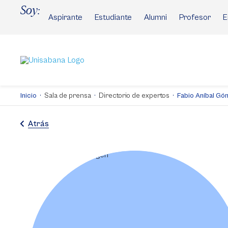
Pasar
Soy:
al
Aspirante
Estudiante
Alumni
Profesor
E
contenido
principal
Inicio
Sala de prensa
Directorio de expertos
Fabio Aníbal G
Atrás