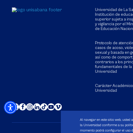
Universidad de La 
Institución de educa
superior sujeta a in
y vigilancia por el Min
de Educación Nacion
Protocolo de atenció
casos de acoso, viol
sexual y basada en g
así como de compor
contrarios a los prin
fundamentales de la
Universidad
Carácter Académico
Universidad
Al navegar en este sitio web, usted 
la Universidad conforme a su polític
momento podrá configurar el uso de