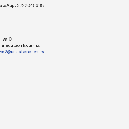
atsApp:
3222045688
ilva C.
municación Externa
ilva2@unisabana.edu.co