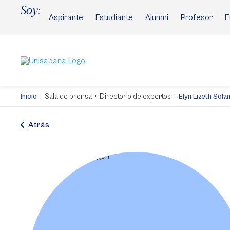
Pasar
Soy:
al
Aspirante
Estudiante
Alumni
Profesor
E
contenido
principal
Inicio
Sala de prensa
Directorio de expertos
Elyn Lizeth Sola
Atrás