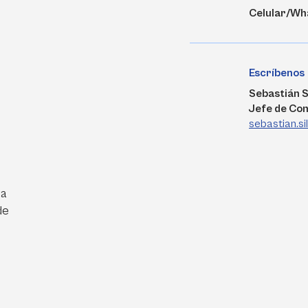
Celular/Wh
Escríbenos
Sebastián S
Jefe de Co
sebastian.s
ra
de
e