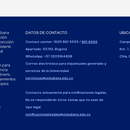
Sabana
DATOS DE CONTACTO
UBIC
ción
spección
Contact center: (601) 861 5555
/
861 6666
Campu
isterio
Apartado: 53753, Bogotá.
Km. 7,
al
WhatsApp: +57 3205164838
Chía,
Correo electrónico para inquietudes generales y
n para
encia
servicios de la Universidad
énero,
servicious@unisabana.edu.co
tamientos
cipios
Contacto únicamente para notificaciones legales.
No se responderán otros temas que no sean de
:
tipo legal.
notificacioneslegales@unisabana.edu.co