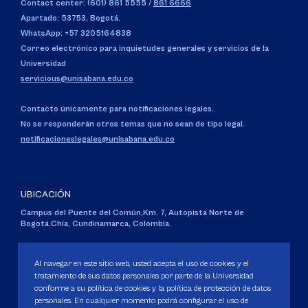
Contact center: (601) 861 5555
/
861 6666
Apartado: 53753, Bogotá.
WhatsApp: +57 3205164838
Correo electrónico para inquietudes generales y servicios de la
Universidad
servicious@unisabana.edu.co
Contacto únicamente para notificaciones legales.
No se responderán otros temas que no sean de tipo legal.
notificacioneslegales@unisabana.edu.co
UBICACIÓN
Campus del Puente del Común,
Km. 7, Autopista Norte de
Bogotá.
Chía, Cundinamarca, Colombia.
Código SNIES 1711
Personería Jurídica:
Resolución 130 del 14 de enero de 1980
.
Al navegar en este sitio web, usted acepta el uso de cookies y el
Ministerio de Educación Nacional.
tratamiento de sus datos personales por parte de la Universidad
conforme a su política de cookies y la política de protección de datos
personales. En cualquier momento podrá configurar el uso de