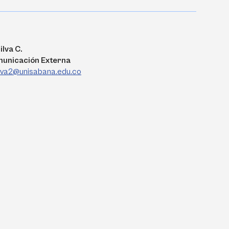
ilva C.
municación Externa
ilva2@unisabana.edu.co