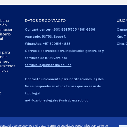
Sabana
DATOS DE CONTACTO
UBIC
ción
spección
Contact center: (601) 861 5555
/
861 6666
Campu
isterio
Apartado: 53753, Bogotá.
Km. 7,
al
WhatsApp: +57 3205164838
Chía,
Correo electrónico para inquietudes generales y
n para
encia
servicios de la Universidad
énero,
servicious@unisabana.edu.co
tamientos
cipios
Contacto únicamente para notificaciones legales.
No se responderán otros temas que no sean de
:
tipo legal.
notificacioneslegales@unisabana.edu.co
acepta el uso de cookies y el tratamiento de sus datos personales por parte de