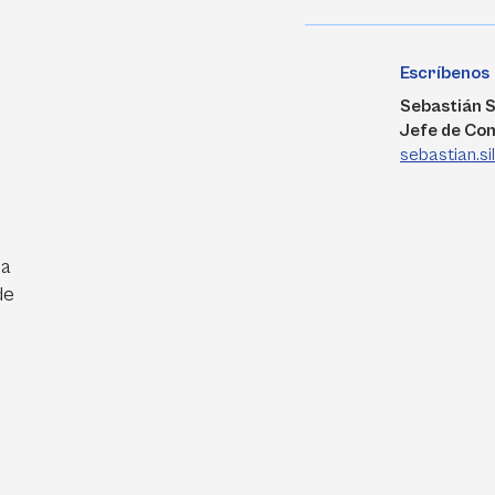
Escríbenos
Sebastián S
Jefe de Co
sebastian.s
ra
de
e