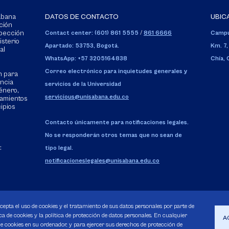
Sabana
DATOS DE CONTACTO
UBIC
ción
spección
Contact center: (601) 861 5555
/
861 6666
Campu
isterio
Apartado: 53753, Bogotá.
Km. 7,
al
WhatsApp: +57 3205164838
Chía,
Correo electrónico para inquietudes generales y
n para
encia
servicios de la Universidad
énero,
servicious@unisabana.edu.co
tamientos
cipios
Contacto únicamente para notificaciones legales.
No se responderán otros temas que no sean de
:
tipo legal.
notificacioneslegales@unisabana.edu.co
acepta el uso de cookies y el tratamiento de sus datos personales por parte de
a de cookies y la política de protección de datos personales. En cualquier
A
 cookies en su ordenador, y para ejercer sus derechos de protección de