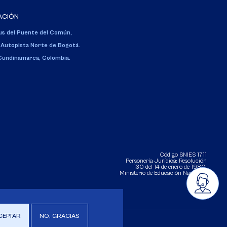
ACIÓN
s del Puente del Común,
 Autopista Norte de Bogotá.
 Cundinamarca, Colombia.
Código SNIES 1711
Personería Jurídica:
Resolución
130 del 14 de enero de 1980
.
Ministerio de Educación Nacional.
CEPTAR
NO, GRACIAS