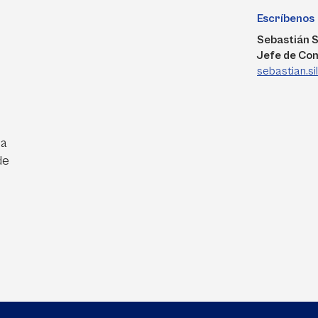
Escríbenos
Sebastián S
Jefe de Co
sebastian.s
ra
de
e