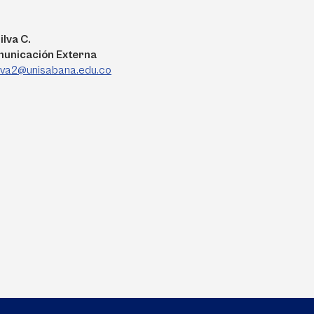
ilva C.
municación Externa
ilva2@unisabana.edu.co