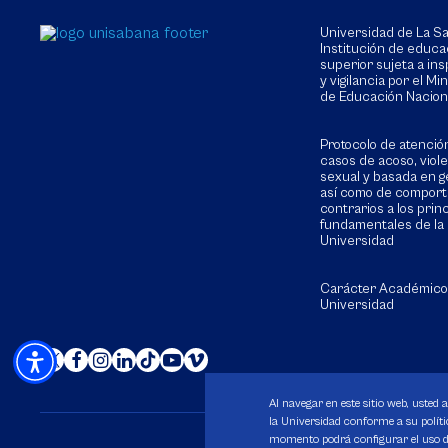
Universidad de La 
Institución de educa
superior sujeta a in
y vigilancia por el Min
de Educación Nacion
Protocolo de atenció
casos de acoso, viol
sexual y basada en g
así como de compor
contrarios a los prin
fundamentales de la
Universidad
Carácter Académico
Universidad
Al navegar en este sitio web, usted 
la Universidad conforme a su polític
momento podrá configurar el uso de