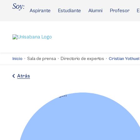
Pasar
Soy:
al
Aspirante
Estudiante
Alumni
Profesor
E
contenido
principal
Inicio
Sala de prensa
Directorio de expertos
Cristian Yothue
Atrás