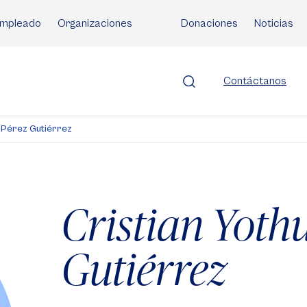
mpleado
Organizaciones
Donaciones
Noticias
Contáctanos
l Pérez Gutiérrez
Cristian Yothu
Gutiérrez