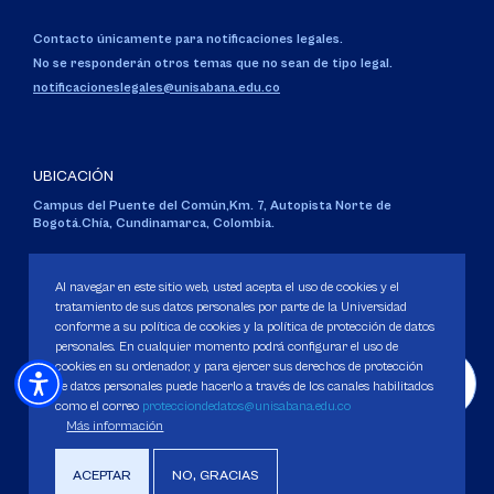
Contacto únicamente para notificaciones legales.
No se responderán otros temas que no sean de tipo legal.
notificacioneslegales@unisabana.edu.co
UBICACIÓN
Campus del Puente del Común,
Km. 7, Autopista Norte de
Bogotá.
Chía, Cundinamarca, Colombia.
Código SNIES 1711
Personería Jurídica:
Resolución 130 del 14 de enero de 1980
.
Al navegar en este sitio web, usted acepta el uso de cookies y el
Ministerio de Educación Nacional.
tratamiento de sus datos personales por parte de la Universidad
conforme a su política de cookies y la política de protección de datos
personales. En cualquier momento podrá configurar el uso de
cookies en su ordenador, y para ejercer sus derechos de protección
de datos personales puede hacerlo a través de los canales habilitados
como el correo
protecciondedatos@unisabana.edu.co
Política de Protección de datos
Más información
Política de Cookies
Derechos Pecuniarios
ACEPTAR
NO, GRACIAS