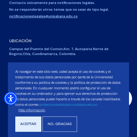
Contacto únicamente para notificaciones legales.
No se responderán otros temas que no sean de tipo legal.
notificacioneslegales@unisabana.edu.co
UBICACIÓN
Campus del Puente del Común,
Km. 7, Autopista Norte de
Bogotá.
Chía, Cundinamarca, Colombia.
Código SNIES 1711
Personería Jurídica:
Resolución 130 del 14 de enero de 1980
.
Al navegar en este sitio web, usted acepta el uso de cookies y el
Ministerio de Educación Nacional.
tratamiento de sus datos personales por parte de la Universidad
conforme a su política de cookies y la política de protección de datos
personales. En cualquier momento podrá configurar el uso de
cookies en su ordenador, y para ejercer sus derechos de protección
de datos personales puede hacerlo a través de los canales habilitados
como el correo
protecciondedatos@unisabana.edu.co
Política de Protección de datos
Más información
Política de Cookies
Derechos Pecuniarios
ACEPTAR
NO, GRACIAS
Copyright 2025 Universidad de La Sabana. Todos los derechos Reservados.