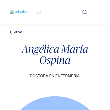
Pasar
al
contenido
MENÚ
principal
Atrás
Angélica María
Ospina
DOCTORA EN ENFERMERÍA.