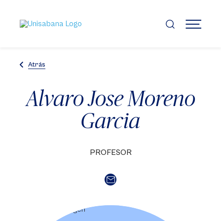
Pasar
al
contenido
MENÚ
principal
Atrás
Alvaro Jose Moreno
Garcia
PROFESOR