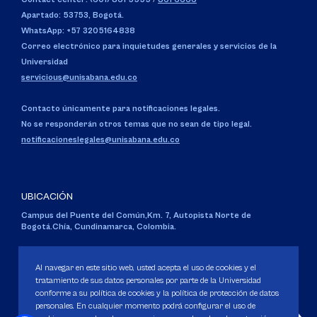
Apartado: 53753, Bogotá.
WhatsApp: +57 3205164838
Correo electrónico para inquietudes generales y servicios de la
Universidad
servicious@unisabana.edu.co
Contacto únicamente para notificaciones legales.
No se responderán otros temas que no sean de tipo legal.
notificacioneslegales@unisabana.edu.co
UBICACIÓN
Campus del Puente del Común,
Km. 7, Autopista Norte de
Bogotá.
Chía, Cundinamarca, Colombia.
Código SNIES 1711
Personería Jurídica:
Resolución 130 del 14 de enero de 1980
.
Al navegar en este sitio web, usted acepta el uso de cookies y el
Ministerio de Educación Nacional.
tratamiento de sus datos personales por parte de la Universidad
conforme a su política de cookies y la política de protección de datos
personales. En cualquier momento podrá configurar el uso de