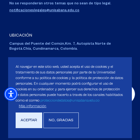
No se responderán otros temas que no sean de tipo legal.
notificacioneslegales@unisabana.edu.co
UBICACIÓN
Campus del Puente del Común,
Km. 7, Autopista Norte de
Bogotá.
Chía, Cundinamarca, Colombia.
Código SNIES 1711
Personería Jurídica:
Resolución 130 del 14 de enero de 1980
.
Al navegar en este sitio web, usted acepta el uso de cookies y el
Ministerio de Educación Nacional.
tratamiento de sus datos personales por parte de la Universidad
conforme a su política de cookies y la política de protección de datos
personales. En cualquier momento podrá configurar el uso de
cookies en su ordenador, y para ejercer sus derechos de protección
de datos personales puede hacerlo a través de los canales habilitados
como el correo
protecciondedatos@unisabana.edu.co
Política de Protección de datos
Más información
Política de Cookies
Derechos Pecuniarios
ACEPTAR
NO, GRACIAS
Copyright 2025 Universidad de La Sabana. Todos los derechos Reservados.