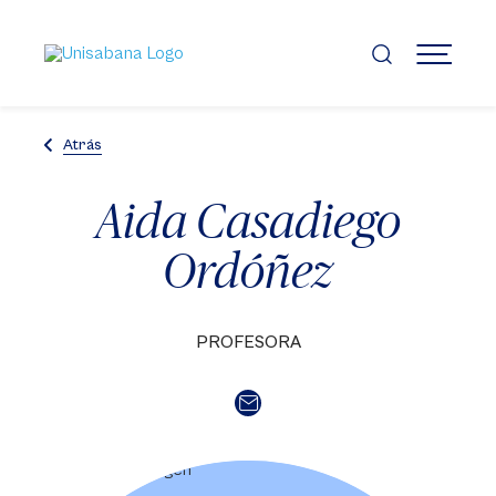
Pasar
al
contenido
MENÚ
principal
Atrás
Aida Casadiego
Ordóñez
PROFESORA