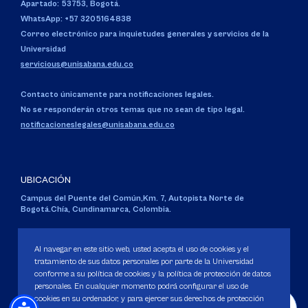
Apartado: 53753, Bogotá.
WhatsApp: +57 3205164838
Correo electrónico para inquietudes generales y servicios de la
Universidad
servicious@unisabana.edu.co
Contacto únicamente para notificaciones legales.
No se responderán otros temas que no sean de tipo legal.
notificacioneslegales@unisabana.edu.co
UBICACIÓN
Campus del Puente del Común,
Km. 7, Autopista Norte de
Bogotá.
Chía, Cundinamarca, Colombia.
Código SNIES 1711
Personería Jurídica:
Resolución 130 del 14 de enero de 1980
.
Al navegar en este sitio web, usted acepta el uso de cookies y el
Ministerio de Educación Nacional.
tratamiento de sus datos personales por parte de la Universidad
conforme a su política de cookies y la política de protección de datos
personales. En cualquier momento podrá configurar el uso de
cookies en su ordenador, y para ejercer sus derechos de protección