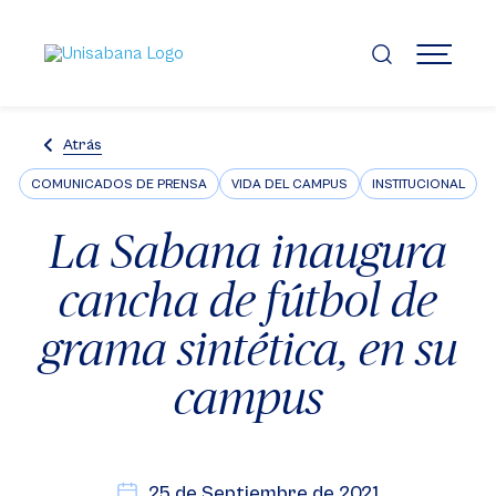
Pasar
al
contenido
MENÚ
principal
Atrás
COMUNICADOS DE PRENSA
VIDA DEL CAMPUS
INSTITUCIONAL
La Sabana inaugura
cancha de fútbol de
grama sintética, en su
campus
25 de Septiembre de 2021