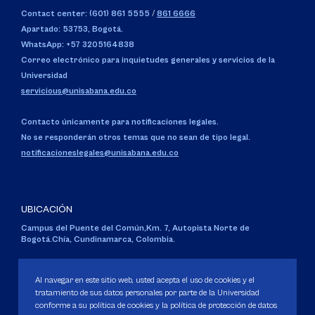
Contact center: (601) 861 5555
/
861 6666
Apartado: 53753, Bogotá.
WhatsApp: +57 3205164838
Correo electrónico para inquietudes generales y servicios de la
Universidad
servicious@unisabana.edu.co
Contacto únicamente para notificaciones legales.
No se responderán otros temas que no sean de tipo legal.
notificacioneslegales@unisabana.edu.co
UBICACIÓN
Campus del Puente del Común,
Km. 7, Autopista Norte de
Bogotá.
Chía, Cundinamarca, Colombia.
Código SNIES 1711
Personería Jurídica:
Resolución 130 del 14 de enero de 1980
.
Al navegar en este sitio web, usted acepta el uso de cookies y el
Ministerio de Educación Nacional.
tratamiento de sus datos personales por parte de la Universidad
conforme a su política de cookies y la política de protección de datos