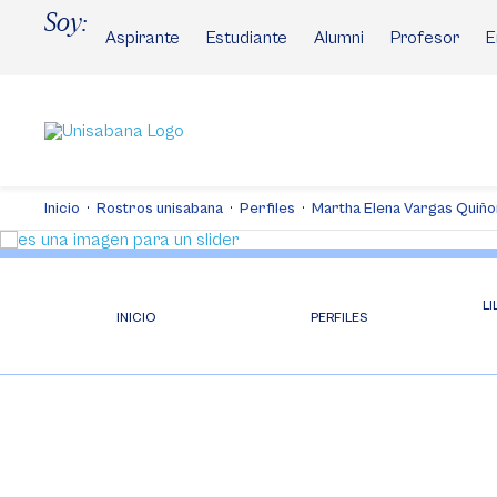
Pasar
Soy:
al
Aspirante
Estudiante
Alumni
Profesor
E
contenido
principal
Inicio
Rostros unisabana
Perfiles
Martha Elena Vargas Quiñ
LI
INICIO
PERFILES
Video
Player