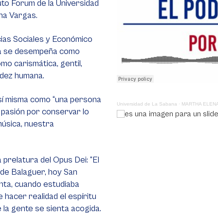
uto Forum de la Universidad
ena Vargas.
cias Sociales y Económico
ena se desempeña como
mo carismática, gentil,
alidez humana.
 sí misma como “una persona
Universidad de La Sabana
·
MARTHA ELENA
 pasión por conservar lo
música, nuestra
 prelatura del Opus Dei: “El
 de Balaguer, hoy San
nta, cuando estudiaba
 hacer realidad el espíritu
 la gente se sienta acogida.