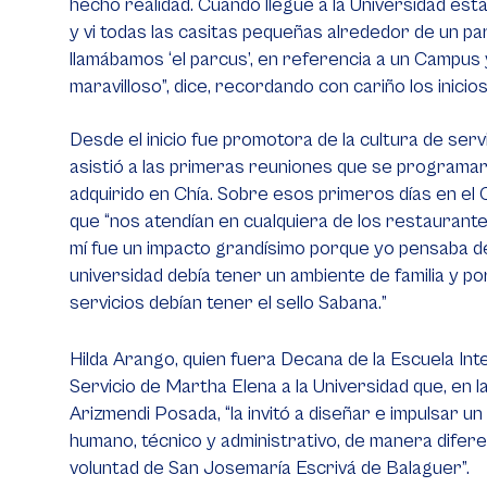
hecho realidad. Cuando llegué a la Universidad e
y vi todas las casitas pequeñas alrededor de un p
llamábamos ‘el parcus’, en referencia a un Campus
maravilloso”, dice, recordando con cariño los inicio
Desde el inicio fue promotora de la cultura de servi
asistió a las primeras reuniones que se programa
adquirido en Chía. Sobre esos primeros días en e
que “nos atendían en cualquiera de los restaurant
mí fue un impacto grandísimo porque yo pensaba des
universidad debía tener un ambiente de familia y po
servicios debían tener el sello Sabana.”
Hilda Arango, quien fuera Decana de la Escuela In
Servicio de Martha Elena a la Universidad que, en
Arizmendi Posada, “la invitó a diseñar e impulsar 
humano, técnico y administrativo, de manera difere
voluntad de San Josemaría Escrivá de Balaguer”.