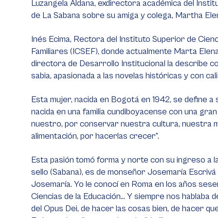
Luzangela Aldana, exdirectora académica del Instit
de La Sabana sobre su amiga y colega, Martha El
Inés Ecima, Rectora del Instituto Superior de Cien
Familiares (ICSEF), donde actualmente Marta El
directora de Desarrollo Institucional la describe co
sabia, apasionada a las novelas históricas y con c
Esta mujer, nacida en Bogotá en 1942, se define a
nacida en una familia cundiboyacense con una gran
nuestro, por conservar nuestra cultura, nuestra 
alimentación, por hacerlas crecer”.
Esta pasión tomó forma y norte con su ingreso a la
sello (Sabana), es de monseñor Josemaría Escrivá
Josemaría. Yo le conocí en Roma en los años sese
Ciencias de la Educación... Y siempre nos hablaba de
del Opus Dei, de hacer las cosas bien, de hacer que