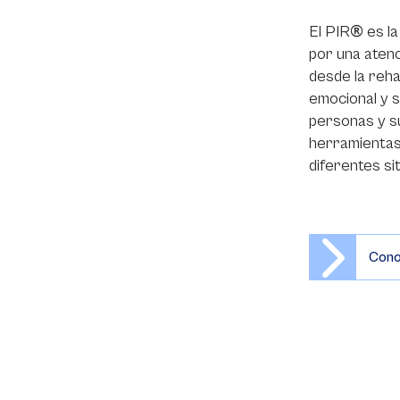
®
El PIR
es la
por una atenc
desde la rehab
emocional y s
personas y su
herramientas
diferentes si
Cono