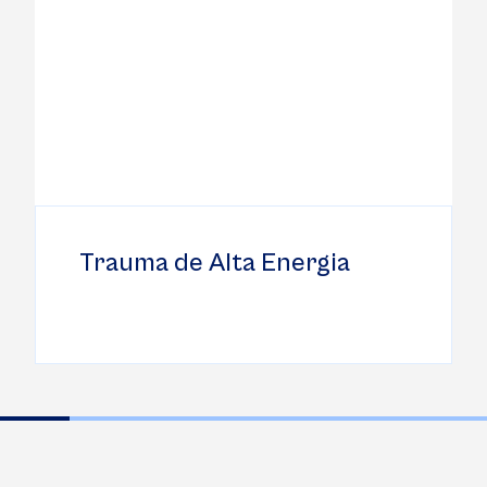
Traumatismo
Craneoencefálico