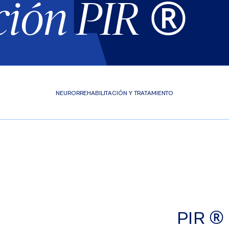
®
ción PIR
NEURORREHABILITACIÓN Y TRATAMIENTO
®
PIR