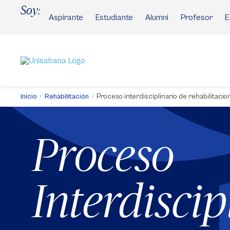
Pasar
Soy:
al
Aspirante
Estudiante
Alumni
Profesor
E
contenido
principal
Inicio
Rehabilitación
Proceso interdisciplinario de rehabilitacio
Proceso
Interdiscip