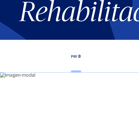
Rehabilita
®
PIR