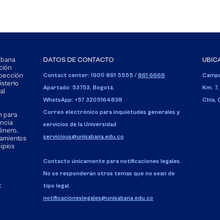
Sabana
DATOS DE CONTACTO
UBIC
ción
spección
Contact center: (601) 861 5555
/
861 6666
Campu
isterio
Apartado: 53753, Bogotá.
Km. 7,
al
WhatsApp: +57 3205164838
Chía,
Correo electrónico para inquietudes generales y
n para
encia
servicios de la Universidad
énero,
servicious@unisabana.edu.co
tamientos
cipios
Contacto únicamente para notificaciones legales.
No se responderán otros temas que no sean de
:
tipo legal.
notificacioneslegales@unisabana.edu.co