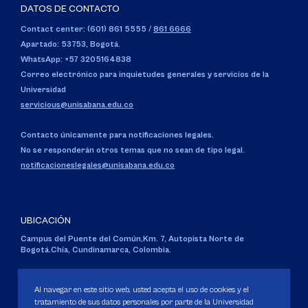
DATOS DE CONTACTO
Contact center: (601) 861 5555
/
861 6666
Apartado: 53753, Bogotá.
WhatsApp: +57 3205164838
Correo electrónico para inquietudes generales y servicios de la
Universidad
servicious@unisabana.edu.co
Contacto únicamente para notificaciones legales.
No se responderán otros temas que no sean de tipo legal.
notificacioneslegales@unisabana.edu.co
UBICACIÓN
Campus del Puente del Común,
Km. 7, Autopista Norte de
Bogotá.
Chía, Cundinamarca, Colombia.
Código SNIES 1711
Personería Jurídica:
Resolución 130 del 14 de enero de 1980
.
Al navegar en este sitio web, usted acepta el uso de cookies y el
Ministerio de Educación Nacional.
tratamiento de sus datos personales por parte de la Universidad