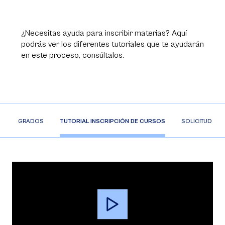
¿Necesitas ayuda para inscribir materias? Aquí
podrás ver los diferentes tutoriales que te ayudarán
en este proceso, consúltalos.
O
GRADOS
TUTORIAL INSCRIPCIÓN DE CURSOS
SOLICITUD DE
Video
Player