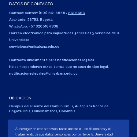
DATOS DE CONTACTO
Contact center: (601) 861 5555
/
861 6666
Apartado: 53753, Bogotá.
WhatsApp: +57 3205164838
Correo electrónico para inquietudes generales y servicios de la
Universidad
servicious@unisabana.edu.co
Contacto únicamente para notificaciones legales.
No se responderán otros temas que no sean de tipo legal.
notificacioneslegales@unisabana.edu.co
UBICACIÓN
Campus del Puente del Común,
Km. 7, Autopista Norte de
Bogotá.
Chía, Cundinamarca, Colombia.
Código SNIES 1711
Personería Jurídica:
Resolución 130 del 14 de enero de 1980
.
Al navegar en este sitio web, usted acepta el uso de cookies y el
Ministerio de Educación Nacional.
tratamiento de sus datos personales por parte de la Universidad