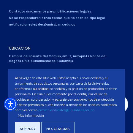
Contacto únicamente para notificaciones legales.
No se responderán otros temas que no sean de tipo legal.
notificacioneslegales@unisabana.edu.co
UBICACIÓN
Campus del Puente del Común,
Km. 7, Autopista Norte de
Bogotá.
Chía, Cundinamarca, Colombia.
Código SNIES 1711
Personería Jurídica:
Resolución 130 del 14 de enero de 1980
.
Al navegar en este sitio web, usted acepta el uso de cookies y el
Ministerio de Educación Nacional.
tratamiento de sus datos personales por parte de la Universidad
conforme a su política de cookies y la política de protección de datos
personales. En cualquier momento podrá configurar el uso de
cookies en su ordenador, y para ejercer sus derechos de protección
de datos personales puede hacerlo a través de los canales habilitados
como el correo
protecciondedatos@unisabana.edu.co
Política de Protección de datos
Más información
Política de Cookies
Derechos Pecuniarios
ACEPTAR
NO, GRACIAS