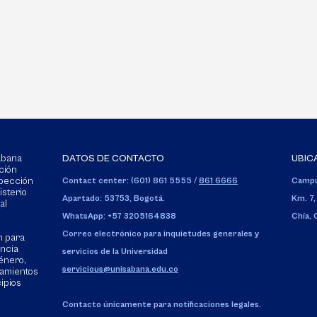
Sabana
DATOS DE CONTACTO
UBIC
ción
spección
Contact center: (601) 861 5555
/
861 6666
Campu
isterio
Apartado: 53753, Bogotá.
Km. 7,
al
WhatsApp: +57 3205164838
Chía,
Correo electrónico para inquietudes generales y
n para
encia
servicios de la Universidad
énero,
servicious@unisabana.edu.co
tamientos
cipios
Contacto únicamente para notificaciones legales.