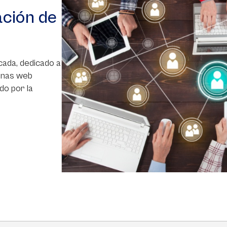
ación de
cada, dedicado a
inas web
do por la