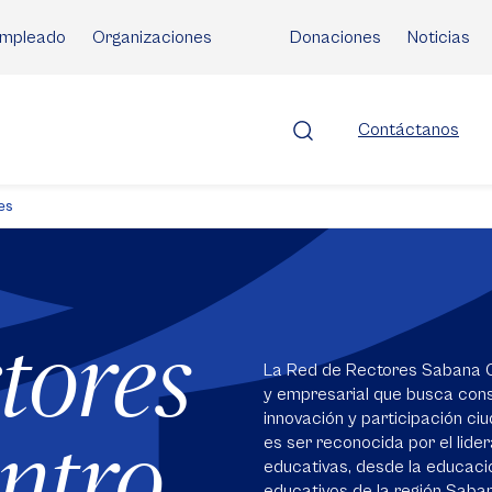
mpleado
Organizaciones
Donaciones
Noticias
Contáctanos
es
tores
La Red de Rectores Sabana Ce
y empresarial que busca const
innovación y participación ci
ntro
es ser reconocida por el lider
educativas, desde la educació
educativos de la región Saba