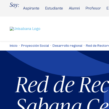
Pasar
Soy:
al
Aspirante
Estudiante
Alumni
Profesor
E
contenido
principal
Inicio
Proyección Social
Desarrollo regional
Red de Rector
Red de Rec
Sabana Ce