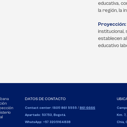
educativa, co
la región, la 
Proyección
institucional,
establecen al
educativo labo
Sabana
DATOS DE CONTACTO
UBIC
ción
spección
Contact center: (601) 861 5555
/
861 6666
Campu
isterio
Apartado: 53753, Bogotá.
Km. 7,
al
WhatsApp: +57 3205164838
Chía,