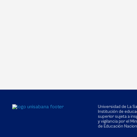
Universidad de La 
Institución de educa
superior sujeta a in
y vigilancia por el Min
de Educación Nacion