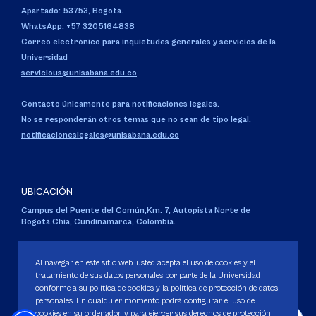
Apartado: 53753, Bogotá.
WhatsApp: +57 3205164838
Correo electrónico para inquietudes generales y servicios de la
Universidad
servicious@unisabana.edu.co
Contacto únicamente para notificaciones legales.
No se responderán otros temas que no sean de tipo legal.
notificacioneslegales@unisabana.edu.co
UBICACIÓN
Campus del Puente del Común,
Km. 7, Autopista Norte de
Bogotá.
Chía, Cundinamarca, Colombia.
Código SNIES 1711
Personería Jurídica:
Resolución 130 del 14 de enero de 1980
.
Al navegar en este sitio web, usted acepta el uso de cookies y el
Ministerio de Educación Nacional.
tratamiento de sus datos personales por parte de la Universidad
conforme a su política de cookies y la política de protección de datos
personales. En cualquier momento podrá configurar el uso de
cookies en su ordenador, y para ejercer sus derechos de protección