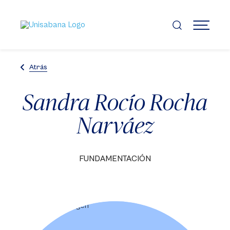
Pasar
al
contenido
MENÚ
principal
Atrás
Sandra Rocío Rocha
Narváez
FUNDAMENTACIÓN