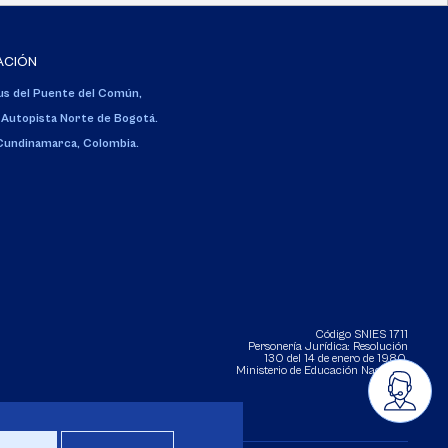
ACIÓN
s del Puente del Común,
 Autopista Norte de Bogotá.
 Cundinamarca, Colombia.
Código SNIES 1711
Personería Jurídica:
Resolución
130 del 14 de enero de 1980
.
Ministerio de Educación Nacional.