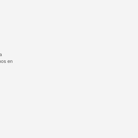
a
mos en