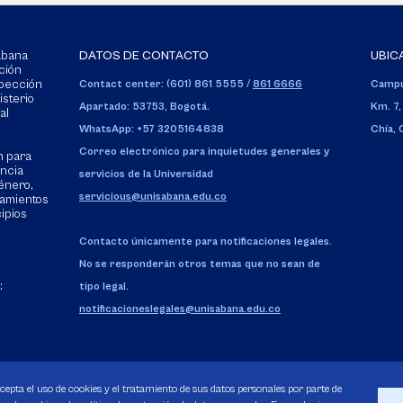
Sabana
DATOS DE CONTACTO
UBIC
ción
spección
Contact center: (601) 861 5555
/
861 6666
Campu
isterio
Apartado: 53753, Bogotá.
Km. 7,
al
WhatsApp: +57 3205164838
Chía,
Correo electrónico para inquietudes generales y
n para
encia
servicios de la Universidad
énero,
servicious@unisabana.edu.co
tamientos
cipios
Contacto únicamente para notificaciones legales.
No se responderán otros temas que no sean de
:
tipo legal.
notificacioneslegales@unisabana.edu.co
acepta el uso de cookies y el tratamiento de sus datos personales por parte de