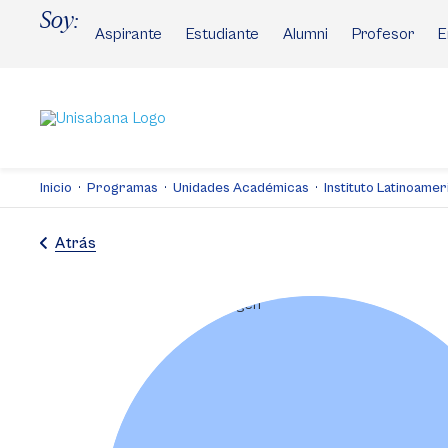
Pasar
Soy:
al
Aspirante
Estudiante
Alumni
Profesor
E
contenido
principal
Inicio
Programas
Unidades Académicas
Instituto Latinoamer
Atrás