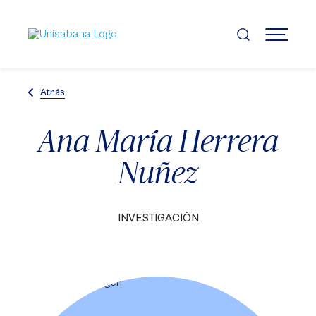
Pasar
al
contenido
MENÚ
principal
Atrás
Ana María Herrera
Nuñez
INVESTIGACIÓN