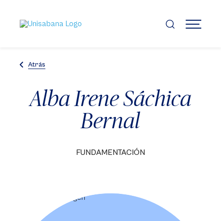
Pasar
al
contenido
MENÚ
principal
Atrás
Alba Irene Sáchica
Bernal
FUNDAMENTACIÓN