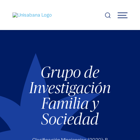
Pasar
al
contenido
MENÚ
principal
Grupo de
Investigación
Familia y
Sociedad