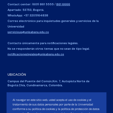
Contact center: (601) 861 5555
/
861 6666
Apartado: 53753, Bogotá.
WhatsApp: +57 3205164838
Correo electrónico para inquietudes generales y servicios de la
Universidad
servicious@unisabana.edu.co
Contacto únicamente para notificaciones legales.
No se responderán otros temas que no sean de tipo legal.
notificacioneslegales@unisabana.edu.co
UBICACIÓN
Campus del Puente del Común,
Km. 7, Autopista Norte de
Bogotá.
Chía, Cundinamarca, Colombia.
Código SNIES 1711
Personería Jurídica:
Resolución 130 del 14 de enero de 1980
.
Al navegar en este sitio web, usted acepta el uso de cookies y el
Ministerio de Educación Nacional.
tratamiento de sus datos personales por parte de la Universidad
conforme a su política de cookies y la política de protección de datos