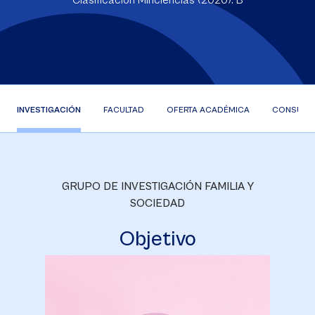
Clasificación Minciencias (2020): B
INVESTIGACIÓN
FACULTAD
OFERTA ACADÉMICA
CONSULTO
GRUPO DE INVESTIGACIÓN FAMILIA Y
SOCIEDAD
Objetivo