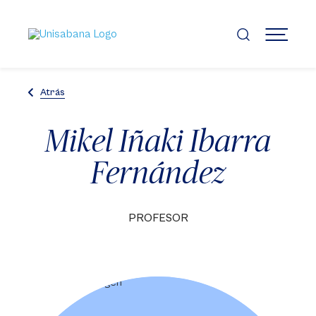
Pasar
al
contenido
MENÚ
principal
Atrás
Mikel Iñaki Ibarra
Fernández
PROFESOR