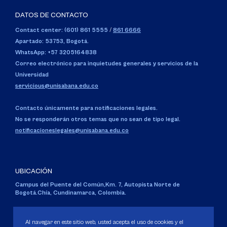
DATOS DE CONTACTO
Contact center: (601) 861 5555
/
861 6666
Apartado: 53753, Bogotá.
WhatsApp: +57 3205164838
Correo electrónico para inquietudes generales y servicios de la
Universidad
servicious@unisabana.edu.co
Contacto únicamente para notificaciones legales.
No se responderán otros temas que no sean de tipo legal.
notificacioneslegales@unisabana.edu.co
UBICACIÓN
Campus del Puente del Común,
Km. 7, Autopista Norte de
Bogotá.
Chía, Cundinamarca, Colombia.
Código SNIES 1711
Personería Jurídica:
Resolución 130 del 14 de enero de 1980
.
Al navegar en este sitio web, usted acepta el uso de cookies y el