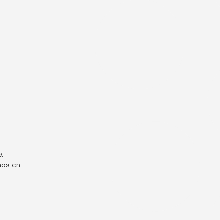
a
mos en