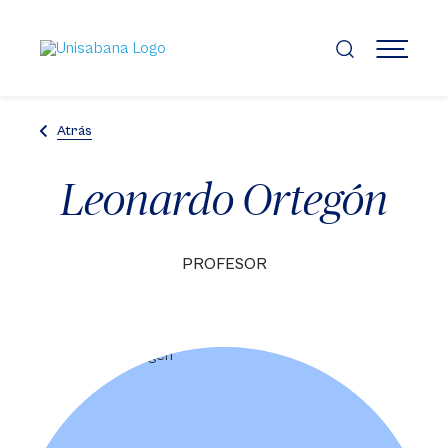
Pasar
al
contenido
MENÚ
principal
Atrás
Leonardo Ortegón
PROFESOR