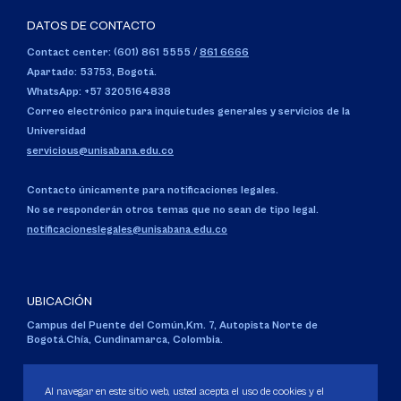
DATOS DE CONTACTO
Contact center: (601) 861 5555
/
861 6666
Apartado: 53753, Bogotá.
WhatsApp: +57 3205164838
Correo electrónico para inquietudes generales y servicios de la
Universidad
servicious@unisabana.edu.co
Contacto únicamente para notificaciones legales.
No se responderán otros temas que no sean de tipo legal.
notificacioneslegales@unisabana.edu.co
UBICACIÓN
Campus del Puente del Común,
Km. 7, Autopista Norte de
Bogotá.
Chía, Cundinamarca, Colombia.
Código SNIES 1711
Personería Jurídica:
Resolución 130 del 14 de enero de 1980
.
Al navegar en este sitio web, usted acepta el uso de cookies y el