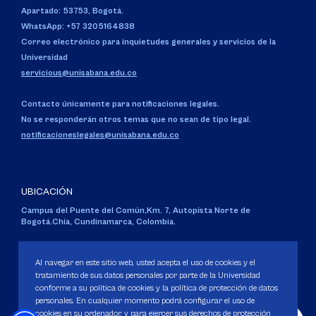
Apartado: 53753, Bogotá.
WhatsApp: +57 3205164838
Correo electrónico para inquietudes generales y servicios de la
Universidad
servicious@unisabana.edu.co
Contacto únicamente para notificaciones legales.
No se responderán otros temas que no sean de tipo legal.
notificacioneslegales@unisabana.edu.co
UBICACIÓN
Campus del Puente del Común,
Km. 7, Autopista Norte de
Bogotá.
Chía, Cundinamarca, Colombia.
Código SNIES 1711
Personería Jurídica:
Resolución 130 del 14 de enero de 1980
.
Al navegar en este sitio web, usted acepta el uso de cookies y el
Ministerio de Educación Nacional.
tratamiento de sus datos personales por parte de la Universidad
conforme a su política de cookies y la política de protección de datos
personales. En cualquier momento podrá configurar el uso de
cookies en su ordenador, y para ejercer sus derechos de protección