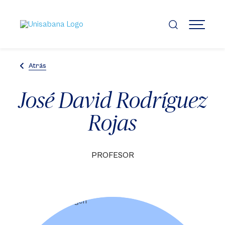
Pasar
al
contenido
MENÚ
principal
Atrás
José David Rodríguez
Rojas
PROFESOR