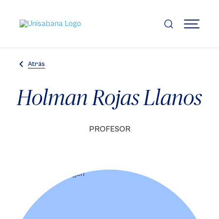
Pasar
al
contenido
MENÚ
principal
Atrás
Holman Rojas Llanos
PROFESOR