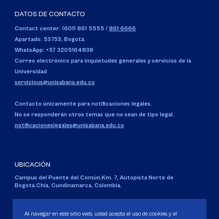
DATOS DE CONTACTO
Contact center: (601) 861 5555
/
861 6666
Apartado: 53753, Bogotá.
WhatsApp: +57 3205164838
Correo electrónico para inquietudes generales y servicios de la
Universidad
servicious@unisabana.edu.co
Contacto únicamente para notificaciones legales.
No se responderán otros temas que no sean de tipo legal.
notificacioneslegales@unisabana.edu.co
UBICACIÓN
Campus del Puente del Común,
Km. 7, Autopista Norte de
Bogotá.
Chía, Cundinamarca, Colombia.
Código SNIES 1711
Personería Jurídica:
Resolución 130 del 14 de enero de 1980
.
Al navegar en este sitio web, usted acepta el uso de cookies y el