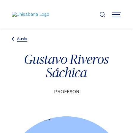
Pasar
al
contenido
MENÚ
principal
Atrás
Gustavo Riveros
Sáchica
PROFESOR