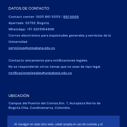
DATOS DE CONTACTO
Contact center: (601) 861 5555
/
861 6666
Apartado: 53753, Bogotá.
WhatsApp: +57 3205164838
Correo electrónico para inquietudes generales y servicios de la
Universidad
servicious@unisabana.edu.co
Contacto únicamente para notificaciones legales.
No se responderán otros temas que no sean de tipo legal.
notificacioneslegales@unisabana.edu.co
UBICACIÓN
Campus del Puente del Común,
Km. 7, Autopista Norte de
Bogotá.
Chía, Cundinamarca, Colombia.
Código SNIES 1711
Personería Jurídica:
Resolución 130 del 14 de enero de 1980
.
Al navegar en este sitio web, usted acepta el uso de cookies y el