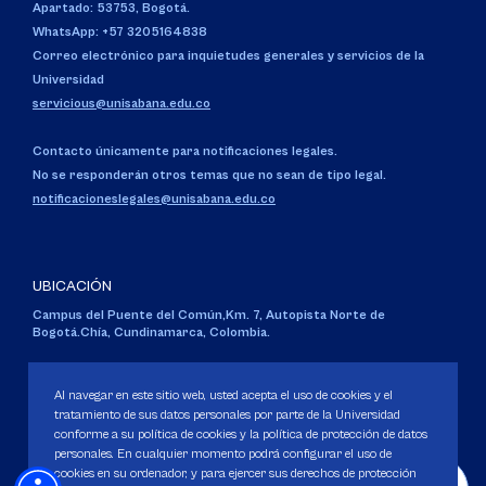
Apartado: 53753, Bogotá.
WhatsApp: +57 3205164838
Correo electrónico para inquietudes generales y servicios de la
Universidad
servicious@unisabana.edu.co
Contacto únicamente para notificaciones legales.
No se responderán otros temas que no sean de tipo legal.
notificacioneslegales@unisabana.edu.co
UBICACIÓN
Campus del Puente del Común,
Km. 7, Autopista Norte de
Bogotá.
Chía, Cundinamarca, Colombia.
Código SNIES 1711
Personería Jurídica:
Resolución 130 del 14 de enero de 1980
.
Al navegar en este sitio web, usted acepta el uso de cookies y el
Ministerio de Educación Nacional.
tratamiento de sus datos personales por parte de la Universidad
conforme a su política de cookies y la política de protección de datos
personales. En cualquier momento podrá configurar el uso de
cookies en su ordenador, y para ejercer sus derechos de protección