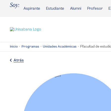
Pasar
Soy:
al
Aspirante
Estudiante
Alumni
Profesor
E
contenido
principal
Inicio
Programas
Unidades Académicas
Ffacultad de estudio
Atrás