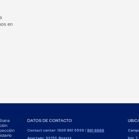
a
mos en
Sabana
DATOS DE CONTACTO
UBIC
ción
spección
Contact center: (601) 861 5555
/
861 6666
Campu
isterio
Apartado: 53753, Bogotá.
Km. 7,