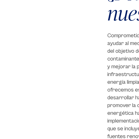
nue
Comprometido
ayudar al med
del objetivo 
contaminante,
y mejorar la 
infraestructu
energía limpia
ofrecemos est
desarrollar h
promover la c
energética ha
implementació
que se incluy
fuentes reno