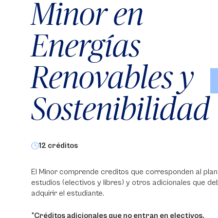
Minor en
Deberás cursar dos de estas
opciones:
2
Energías
Homologar Termodinamica
3
(Revisar T&C)
a
2
Diplomado en Politicas para la
Renovables y
2
Transición Energética*
2
Diplomado E-learning Life Cycle
Sostenibilidad
Assesment* (Puede aplicar
2
 la
2
también créditos electivos)
Diplomado El Hidrogeno en la
2
Transición Energética*
12 créditos
El Minor comprende creditos que corresponden al plan
l créditos:
8
Total créditos:
estudios (electivos y libres) y otros adicionales que d
adquirir el estudiante.
*Créditos adicionales que no entran en electivos.