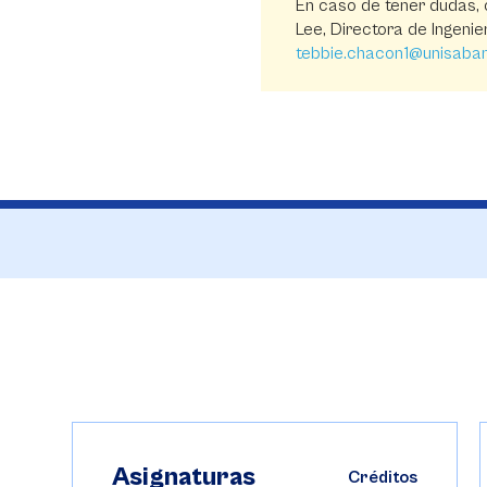
En caso de tener dudas,
Lee, Directora de Ingenier
tebbie.chacon1@unisaba
Asignaturas
os
Créditos