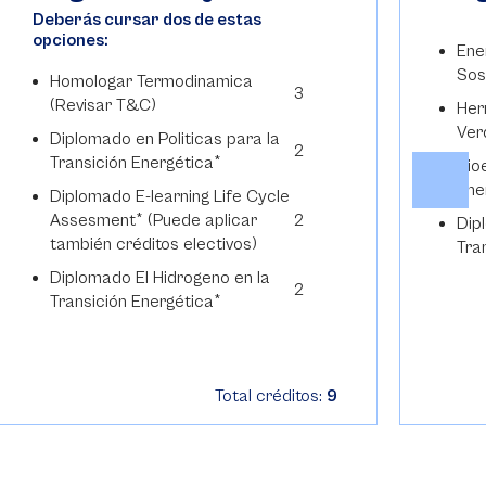
Deberás cursar dos de estas
opciones:
Ene
Sos
Homologar Termodinamica
3
(Revisar T&C)
Her
Ver
Diplomado en Politicas para la
2
Transición Energética*
Bio
Ene
Diplomado E-learning Life Cycle
Assesment* (Puede aplicar
2
Dip
también créditos electivos)
Tra
Diplomado El Hidrogeno en la
2
Transición Energética*
Total créditos:
9