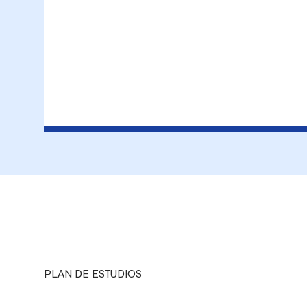
PLAN DE ESTUDIOS
Asignaturas 5 y 6
Créditos
Crédit