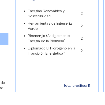
Energias Renovables y
2
Sostenibilidad
Herramientas de Ingenieria
2
Verde
Bioenergia (Antiguamente
2
Energía de la Biomasa)
Diplomado El Hidrogeno en la
2
Transición Energética*
 de
9
Total créditos:
8
ebe