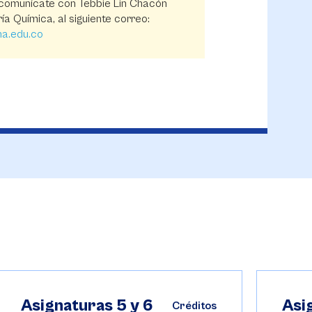
 comunícate con Tebbie Lin Chacón
ía Química, al siguiente correo:
na.edu.co
Asignaturas 5 y 6
Asi
Créditos