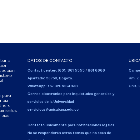
Sabana
DATOS DE CONTACTO
UBIC
ción
spección
Contact center: (601) 861 5555
/
861 6666
Campu
isterio
Apartado: 53753, Bogotá.
Km. 7,
al
WhatsApp: +57 3205164838
Chía,
Correo electrónico para inquietudes generales y
n para
encia
servicios de la Universidad
énero,
servicious@unisabana.edu.co
tamientos
cipios
Contacto únicamente para notificaciones legales.
No se responderán otros temas que no sean de