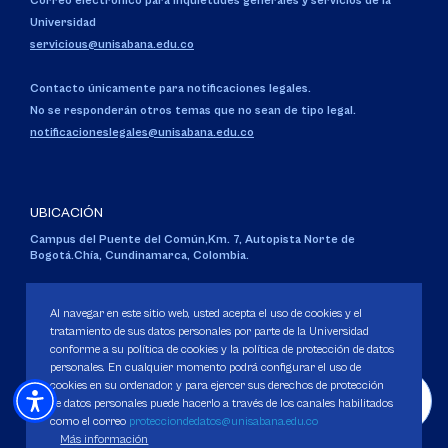
Correo electrónico para inquietudes generales y servicios de la
Universidad
servicious@unisabana.edu.co
Contacto únicamente para notificaciones legales.
No se responderán otros temas que no sean de tipo legal.
notificacioneslegales@unisabana.edu.co
UBICACIÓN
Campus del Puente del Común,
Km. 7, Autopista Norte de
Bogotá.
Chía, Cundinamarca, Colombia.
Código SNIES 1711
Personería Jurídica:
Resolución 130 del 14 de enero de 1980
.
Al navegar en este sitio web, usted acepta el uso de cookies y el
Ministerio de Educación Nacional.
tratamiento de sus datos personales por parte de la Universidad
conforme a su política de cookies y la política de protección de datos
personales. En cualquier momento podrá configurar el uso de
cookies en su ordenador, y para ejercer sus derechos de protección
de datos personales puede hacerlo a través de los canales habilitados
como el correo
protecciondedatos@unisabana.edu.co
Política de Protección de datos
Más información