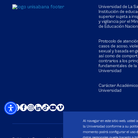
Universidad de La 
Institución de educa
superior sujeta a in
y vigilancia por el Min
de Educación Nacion
Protocolo de atenció
casos de acoso, viol
sexual y basada en g
así como de compor
contrarios a los prin
fundamentales de la
Universidad
Carácter Académico
Universidad
Al navegar en este sitio web, usted 
la Universidad conforme a su polític
momento podrá configurar el uso de
datos personales puede hacerlo a tr