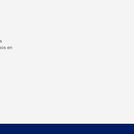
a
mos en