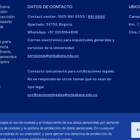
Sabana
DATOS DE CONTACTO
UBIC
ción
spección
Contact center: (601) 861 5555
/
861 6666
Campu
isterio
Apartado: 53753, Bogotá.
Km. 7,
al
WhatsApp: +57 3205164838
Chía,
Correo electrónico para inquietudes generales y
n para
encia
servicios de la Universidad
énero,
servicious@unisabana.edu.co
tamientos
cipios
Contacto únicamente para notificaciones legales.
No se responderán otros temas que no sean de
:
tipo legal.
notificacioneslegales@unisabana.edu.co
acepta el uso de cookies y el tratamiento de sus datos personales por parte de
a de cookies y la política de protección de datos personales. En cualquier
A
 cookies en su ordenador, y para ejercer sus derechos de protección de
avés de los canales habilitados como el correo