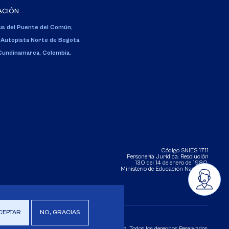
ACIÓN
s del Puente del Común,
 Autopista Norte de Bogotá.
 Cundinamarca, Colombia.
Código SNIES 1711
Personería Jurídica:
Resolución
130 del 14 de enero de 1980
.
Ministerio de Educación Nacional.
CEPTAR
NO, GRACIAS
Copyright 2025 Universidad de La Sabana. Todos los derechos Reservados.