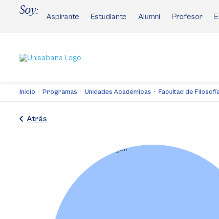
Pasar
Soy:
al
Aspirante
Estudiante
Alumni
Profesor
E
contenido
principal
Inicio
Programas
Unidades Académicas
Facultad de Filosof
Atrás