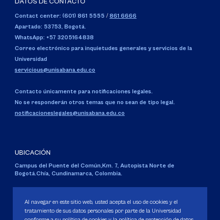
DATOS DE CONTACTO
Contact center: (601) 861 5555
/
861 6666
Apartado: 53753, Bogotá.
WhatsApp: +57 3205164838
Correo electrónico para inquietudes generales y servicios de la
Universidad
servicious@unisabana.edu.co
Contacto únicamente para notificaciones legales.
No se responderán otros temas que no sean de tipo legal.
notificacioneslegales@unisabana.edu.co
UBICACIÓN
Campus del Puente del Común,
Km. 7, Autopista Norte de
Bogotá.
Chía, Cundinamarca, Colombia.
Código SNIES 1711
Personería Jurídica:
Resolución 130 del 14 de enero de 1980
.
Al navegar en este sitio web, usted acepta el uso de cookies y el
Ministerio de Educación Nacional.
tratamiento de sus datos personales por parte de la Universidad
conforme a su política de cookies y la política de protección de datos