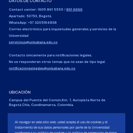
DATOS DE CONTACTO
Contact center: (601) 861 5555
/
861 6666
Apartado: 53753, Bogotá.
WhatsApp: +57 3205164838
Correo electrónico para inquietudes generales y servicios de la
Universidad
servicious@unisabana.edu.co
Contacto únicamente para notificaciones legales.
No se responderán otros temas que no sean de tipo legal.
notificacioneslegales@unisabana.edu.co
UBICACIÓN
Campus del Puente del Común,
Km. 7, Autopista Norte de
Bogotá.
Chía, Cundinamarca, Colombia.
Código SNIES 1711
Personería Jurídica:
Resolución 130 del 14 de enero de 1980
.
Al navegar en este sitio web, usted acepta el uso de cookies y el
Ministerio de Educación Nacional.
tratamiento de sus datos personales por parte de la Universidad
conforme a su política de cookies y la política de protección de datos